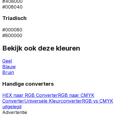
#408000
#008040
Triadisch
#000080
#800000
Bekijk ook deze kleuren
Geel
Blauw
Bruin
Handige converters
HEX naar RGB Converter
RGB naar CMYK
Converter
Universele Kleurconverter
RGB vs CMYK
uitgelegd
Advertentie