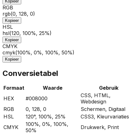
Kopieer
RGB
rgb(0, 128, 0)
Kopieer
HSL
hsl(120, 100%, 25%)
Kopieer
CMYK
cmyk(100%, 0%, 100%, 50%)
Kopieer
Conversietabel
Formaat
Waarde
Gebruik
CSS, HTML,
HEX
#008000
Webdesign
RGB
0
,
128
,
0
Schermen, Digitaal
HSL
120
°,
100
%,
25
%
CSS3, Kleurvariaties
100
%,
0
%,
100
%,
CMYK
Drukwerk, Print
50
%