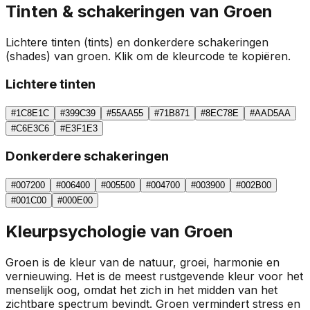
Tinten & schakeringen van
Groen
Lichtere tinten (tints) en donkerdere schakeringen
(shades) van
groen
. Klik om de kleurcode te kopiëren.
Lichtere tinten
#1C8E1C
#399C39
#55AA55
#71B871
#8EC78E
#AAD5AA
#C6E3C6
#E3F1E3
Donkerdere schakeringen
#007200
#006400
#005500
#004700
#003900
#002B00
#001C00
#000E00
Kleurpsychologie van
Groen
Groen is de kleur van de natuur, groei, harmonie en
vernieuwing. Het is de meest rustgevende kleur voor het
menselijk oog, omdat het zich in het midden van het
zichtbare spectrum bevindt. Groen vermindert stress en