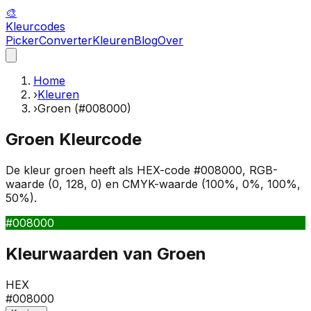
🎨
Kleur
codes
Picker
Converter
Kleuren
Blog
Over
Home
›
Kleuren
›
Groen (#008000)
Groen
Kleurcode
De kleur
groen
heeft als HEX-code
#008000
, RGB-
waarde
(
0
,
128
,
0
)
en CMYK-waarde
(
100
%,
0
%,
100
%,
50
%)
.
#008000
Kleurwaarden van
Groen
HEX
#008000