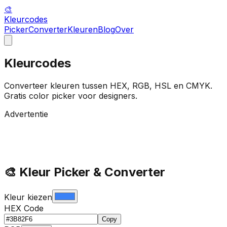
🎨
Kleur
codes
Picker
Converter
Kleuren
Blog
Over
Kleur
codes
Converteer kleuren tussen HEX, RGB, HSL en CMYK.
Gratis color picker voor designers.
Advertentie
🎨 Kleur Picker & Converter
Kleur kiezen
HEX Code
Copy