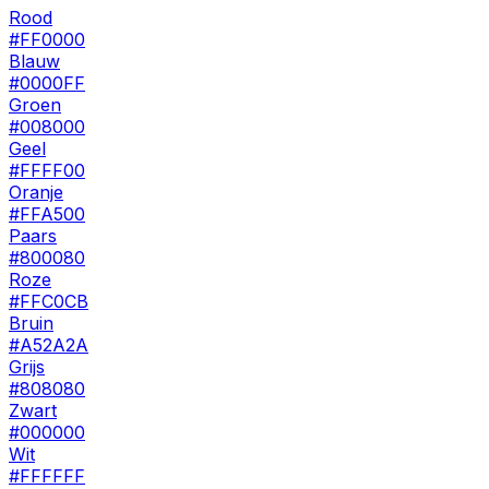
Rood
#FF0000
Blauw
#0000FF
Groen
#008000
Geel
#FFFF00
Oranje
#FFA500
Paars
#800080
Roze
#FFC0CB
Bruin
#A52A2A
Grijs
#808080
Zwart
#000000
Wit
#FFFFFF