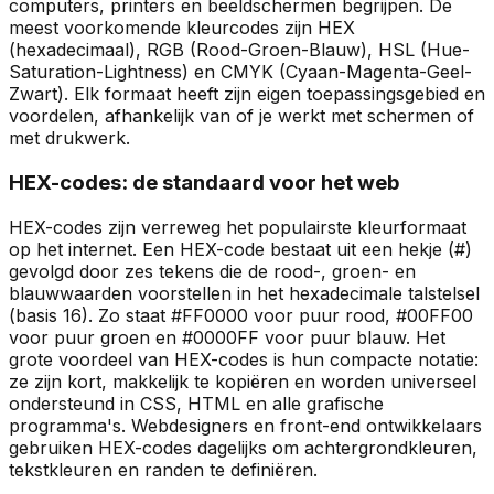
computers, printers en beeldschermen begrijpen. De
meest voorkomende kleurcodes zijn HEX
(hexadecimaal), RGB (Rood-Groen-Blauw), HSL (Hue-
Saturation-Lightness) en CMYK (Cyaan-Magenta-Geel-
Zwart). Elk formaat heeft zijn eigen toepassingsgebied en
voordelen, afhankelijk van of je werkt met schermen of
met drukwerk.
HEX-codes: de standaard voor het web
HEX-codes zijn verreweg het populairste kleurformaat
op het internet. Een HEX-code bestaat uit een hekje (#)
gevolgd door zes tekens die de rood-, groen- en
blauwwaarden voorstellen in het hexadecimale talstelsel
(basis 16). Zo staat #FF0000 voor puur rood, #00FF00
voor puur groen en #0000FF voor puur blauw. Het
grote voordeel van HEX-codes is hun compacte notatie:
ze zijn kort, makkelijk te kopiëren en worden universeel
ondersteund in CSS, HTML en alle grafische
programma's. Webdesigners en front-end ontwikkelaars
gebruiken HEX-codes dagelijks om achtergrondkleuren,
tekstkleuren en randen te definiëren.