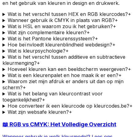
en het gebruik van kleuren in design en drukwerk.
Wat is het verschil tussen HEX en RGB kleurcodes?
+
Wanneer gebruik ik CMYK in plaats van RGB?
+
Wat is HSL en waarom zou ik het gebruiken?
+
Wat zijn complementaire kleuren?
+
Wat is het Pantone kleurenssysteem?
+
Hoe beïnvloedt kleurenblindheid webdesign?
+
Wat is kleurpsychologie?
+
Wat is het verschil tussen additieve en subtractieve
kleurmenging?
+
Hoeveel kleuren kan een beeldscherm weergeven?
+
Wat is een kleurenpalet en hoe maak ik er een?
+
Waarom ziet mijn afdruk er anders uit dan op mijn
scherm?
+
Wat is het belang van kleurcontrast voor
toegankelijkheid?
+
Hoe converteer ik een kleurcode op kleurcodes.be?
+
Wat zijn websafe kleuren?
+
📖 RGB vs CMYK: Het Volledige Overzicht
Wanneer gebruik je welk kleurmodel? Lees ons