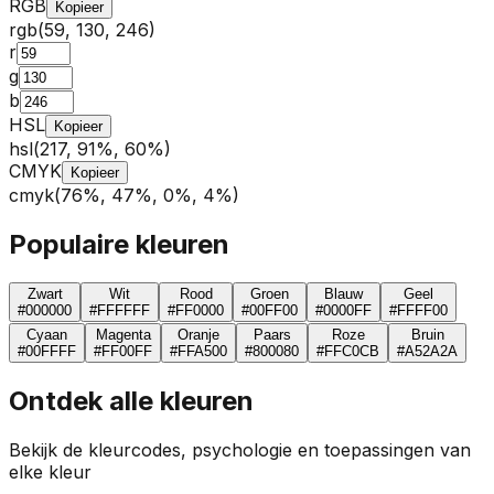
RGB
Kopieer
rgb(
59
,
130
,
246
)
r
g
b
HSL
Kopieer
hsl(
217
,
91
%,
60
%)
CMYK
Kopieer
cmyk(
76
%,
47
%,
0
%,
4
%)
Populaire kleuren
Zwart
Wit
Rood
Groen
Blauw
Geel
#000000
#FFFFFF
#FF0000
#00FF00
#0000FF
#FFFF00
Cyaan
Magenta
Oranje
Paars
Roze
Bruin
#00FFFF
#FF00FF
#FFA500
#800080
#FFC0CB
#A52A2A
Ontdek alle kleuren
Bekijk de kleurcodes, psychologie en toepassingen van
elke kleur