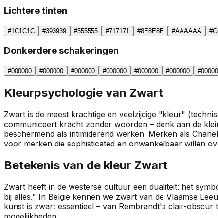
Lichtere tinten
#1C1C1C
#393939
#555555
#717171
#8E8E8E
#AAAAAA
#C
Donkerdere schakeringen
#000000
#000000
#000000
#000000
#000000
#000000
#00000
Kleurpsychologie van
Zwart
Zwart is de meest krachtige en veelzijdige "kleur" (techni
communiceert kracht zonder woorden – denk aan de kleine
beschermend als intimiderend werken. Merken als Chanel, Ni
voor merken die sophisticated en onwankelbaar willen o
Betekenis van de kleur
Zwart
Zwart heeft in de westerse cultuur een dualiteit: het symbo
bij alles." In België kennen we zwart van de Vlaamse Lee
kunst is zwart essentieel – van Rembrandt's clair-obscur 
mogelijkheden.