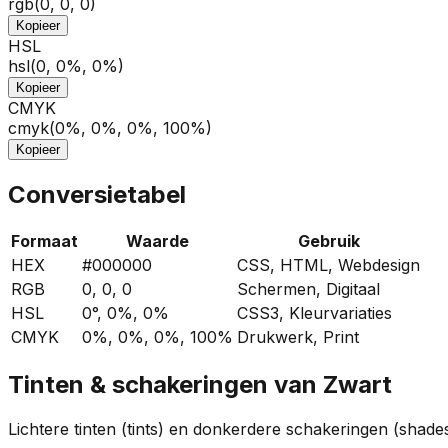
rgb(0, 0, 0)
Kopieer
HSL
hsl(0, 0%, 0%)
Kopieer
CMYK
cmyk(0%, 0%, 0%, 100%)
Kopieer
Conversietabel
Formaat
Waarde
Gebruik
HEX
#000000
CSS, HTML, Webdesign
RGB
0
,
0
,
0
Schermen, Digitaal
HSL
0
°,
0
%,
0
%
CSS3, Kleurvariaties
CMYK
0
%,
0
%,
0
%,
100
%
Drukwerk, Print
Tinten & schakeringen van
Zwart
Lichtere tinten (tints) en donkerdere schakeringen (shad