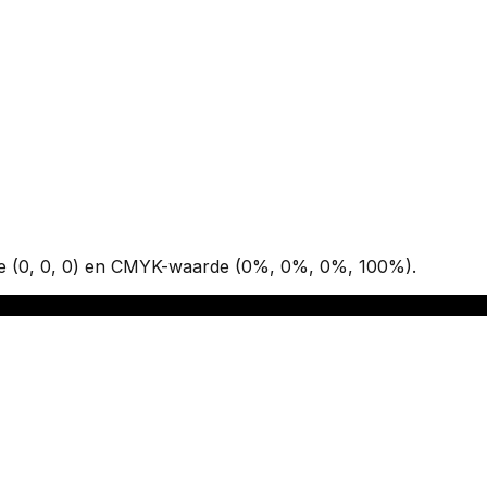
de
(
0
,
0
,
0
)
en CMYK-waarde
(
0
%,
0
%,
0
%,
100
%)
.