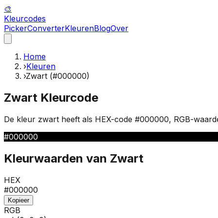
🎨
Kleur
codes
Picker
Converter
Kleuren
Blog
Over
Home
›
Kleuren
›
Zwart (#000000)
Zwart
Kleurcode
De kleur
zwart
heeft als HEX-code
#000000
, RGB-waar
#000000
Kleurwaarden van
Zwart
HEX
#000000
Kopieer
RGB