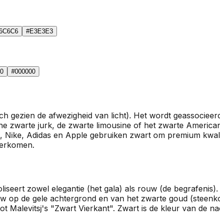
6C6C6
#E3E3E3
0
#000000
sch gezien de afwezigheid van licht). Het wordt geassocieerd
 zwarte jurk, de zwarte limousine of het zwarte American
ke, Adidas en Apple gebruiken zwart om premium kwaliteit en
verkomen.
liseert zowel elegantie (het gala) als rouw (de begrafenis).
uw op de gele achtergrond en van het zwarte goud (steenkoo
tot Malevitsj's "Zwart Vierkant". Zwart is de kleur van de