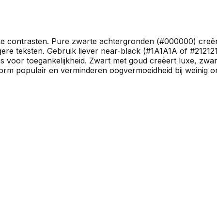
erke contrasten. Pure zwarte achtergronden (#000000) creë
ere teksten. Gebruik liever near-black (#1A1A1A of #21212
d is voor toegankelijkheid. Zwart met goud creëert luxe, zwa
norm populair en verminderen oogvermoeidheid bij weinig o