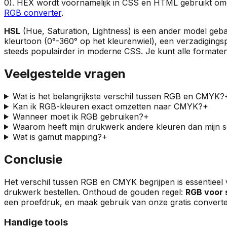
0). HEX wordt voornamelijk in CSS en HTML gebruikt omd
RGB converter
.
HSL
(Hue, Saturation, Lightness) is een ander model geba
kleurtoon (0°-360° op het kleurenwiel), een verzadigings
steeds populairder in moderne CSS. Je kunt alle formate
Veelgestelde vragen
Wat is het belangrijkste verschil tussen RGB en CMYK?
Kan ik RGB-kleuren exact omzetten naar CMYK?
+
Wanneer moet ik RGB gebruiken?
+
Waarom heeft mijn drukwerk andere kleuren dan mijn 
Wat is gamut mapping?
+
Conclusie
Het verschil tussen RGB en CMYK begrijpen is essentieel
drukwerk bestellen. Onthoud de gouden regel:
RGB voor
een proefdruk, en maak gebruik van onze gratis convert
Handige tools