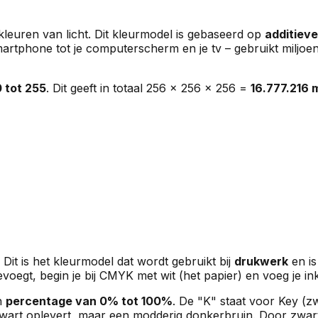
 kleuren van licht. Dit kleurmodel is gebaseerd op
additiev
martphone tot je computerscherm en je tv – gebruikt miljoen
0 tot 255
. Dit geeft in totaal 256 × 256 × 256 =
16.777.216 
. Dit is het kleurmodel dat wordt gebruikt bij
drukwerk
en i
evoegt, begin je bij CMYK met wit (het papier) en voeg je ink
en
percentage van 0% tot 100%
. De "K" staat voor Key (
zwart oplevert, maar een modderig donkerbruin. Door zwart