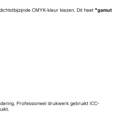
chtstbijzijnde CMYK-kleur kiezen. Dit heet
"gamut
adering. Professioneel drukwerk gebruikt ICC-
ikt.