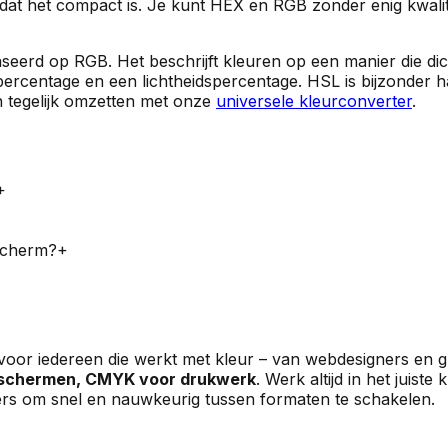
at het compact is. Je kunt HEX en RGB zonder enig kwalit
seerd op RGB. Het beschrijft kleuren op een manier die dic
percentage en een lichtheidspercentage. HSL is bijzonder h
n tegelijk omzetten met onze
universele kleurconverter
.
+
scherm?
+
 voor iedereen die werkt met kleur – van webdesigners en 
 schermen, CMYK voor drukwerk
. Werk altijd in het juist
ers om snel en nauwkeurig tussen formaten te schakelen.