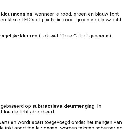
e kleurmenging
: wanneer je rood, groen en blauw licht
en kleine LED's of pixels die rood, groen en blauw licht
mogelijke kleuren
(ook wel "True Color" genoemd).
s gebaseerd op
subtractieve kleurmenging
. In
t toe die licht absorbeert.
zwart) en wordt apart toegevoegd omdat het mengen van
e inkt apart toe te voegen, worden teksten scherper en