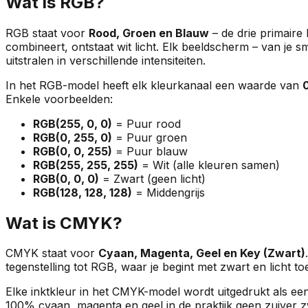
Wat is RGB?
RGB staat voor
Rood, Groen en Blauw
– de drie primaire
combineert, ontstaat wit licht. Elk beeldscherm – van je s
uitstralen in verschillende intensiteiten.
In het RGB-model heeft elk kleurkanaal een waarde van
Enkele voorbeelden:
RGB(255, 0, 0)
= Puur rood
RGB(0, 255, 0)
= Puur groen
RGB(0, 0, 255)
= Puur blauw
RGB(255, 255, 255)
= Wit (alle kleuren samen)
RGB(0, 0, 0)
= Zwart (geen licht)
RGB(128, 128, 128)
= Middengrijs
Wat is CMYK?
CMYK staat voor
Cyaan, Magenta, Geel en Key (Zwart)
tegenstelling tot RGB, waar je begint met zwart en licht to
Elke inktkleur in het CMYK-model wordt uitgedrukt als e
100% cyaan, magenta en geel in de praktijk geen zuiver 