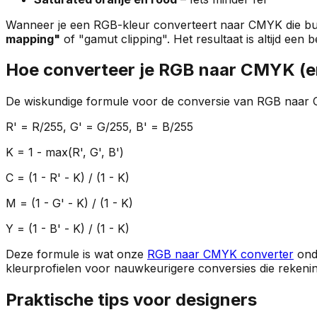
Wanneer je een RGB-kleur converteert naar CMYK die buit
mapping"
of "gamut clipping". Het resultaat is altijd een 
Hoe converteer je RGB naar CMYK (
De wiskundige formule voor de conversie van RGB naar 
R' = R/255, G' = G/255, B' = B/255
K = 1 - max(R', G', B')
C = (1 - R' - K) / (1 - K)
M = (1 - G' - K) / (1 - K)
Y = (1 - B' - K) / (1 - K)
Deze formule is wat onze
RGB naar CMYK converter
onde
kleurprofielen voor nauwkeurigere conversies die rekenin
Praktische tips voor designers