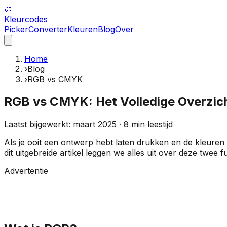
🎨
Kleur
codes
Picker
Converter
Kleuren
Blog
Over
Home
›
Blog
›
RGB vs CMYK
RGB vs CMYK: Het Volledige Overzic
Laatst bijgewerkt: maart 2025 · 8 min leestijd
Als je ooit een ontwerp hebt laten drukken en de kleuren
dit uitgebreide artikel leggen we alles uit over deze twe
Advertentie